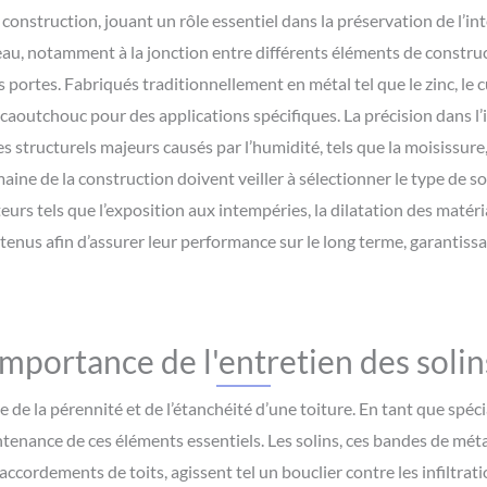
onstruction, jouant un rôle essentiel dans la préservation de l’int
’eau, notamment à la jonction entre différents éléments de construc
s portes. Fabriqués traditionnellement en métal tel que le zinc, le
caoutchouc pour des applications spécifiques. La précision dans l’i
tructurels majeurs causés par l’humidité, tels que la moisissure,
maine de la construction doivent veiller à sélectionner le type de s
rs tels que l’exposition aux intempéries, la dilatation des matéri
nus afin d’assurer leur performance sur le long terme, garantissant 
Importance de l'entretien des solin
le de la pérennité et de l’étanchéité d’une toiture. En tant que spé
intenance de ces éléments essentiels. Les solins, ces bandes de méta
ccordements de toits, agissent tel un bouclier contre les infiltrati