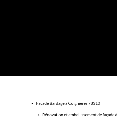
Facade Bardage à Coignières 78310
Rénovation et embellissement de façade à